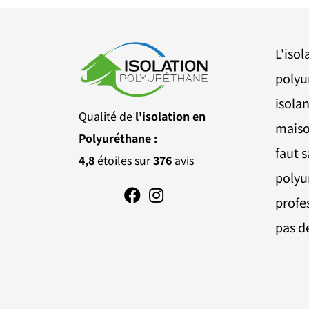
L'iso
polyu
isolan
Qualité de
l'isolation en
maiso
Polyuréthane :
faut s
4,8
étoiles sur
376
avis
polyu
profe
pas d